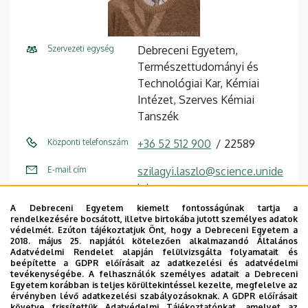
Szervezeti egység
Debreceni Egyetem,
Természettudományi és
Technológiai Kar, Kémiai
Intézet, Szerves Kémiai
Tanszék
Központi telefonszám
+36 52 512 900
22589
E-mail cím
szilagyi.laszlo@science.unide
b.hu
A Debreceni Egyetem kiemelt fontosságúnak tartja a
Fax
+36 52 512 744
rendelkezésére bocsátott, illetve birtokába jutott személyes adatok
védelmét. Ezúton tájékoztatjuk Önt, hogy a Debreceni Egyetem a
Cím
4032 Debrecen, Egyetem tér
2018. május 25. napjától kötelezően alkalmazandó Általános
Adatvédelmi Rendelet alapján felülvizsgálta folyamatait és
1.
beépítette a GDPR előírásait az adatkezelési és adatvédelmi
tevékenységébe. A felhasználók személyes adatait a Debreceni
Épület
Kémia épület
Egyetem korábban is teljes körültekintéssel kezelte, megfelelve az
érvényben lévő adatkezelési szabályozásoknak. A GDPR előírásait
követve frissítettük Adatvédelmi Tájékoztatónkat, amelyet az