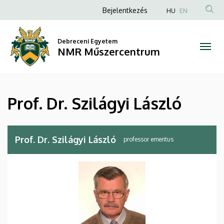
Prof.
Ugrás
Anonim
Bejelentkezés
HU
EN
a
Felhasználói
Dr.
tartalomra
fiók
Debreceni Egyetem
Szilágyi
NMR Műszercentrum
menüje
László
|
Prof. Dr. Szilágyi László
NMR
Műszercentrum
Prof. Dr. Szilágyi László
professor emeritus