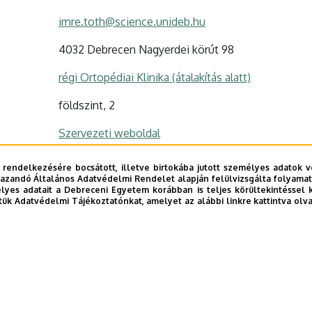
imre.toth@science.unideb.hu
4032 Debrecen Nagyerdei körút 98
régi Ortopédiai Klinika (átalakítás alatt)
földszint, 2
Szervezeti weboldal
Tudóstér profil
 rendelkezésére bocsátott, illetve birtokába jutott személyes adatok v
azandó Általános Adatvédelmi Rendelet alapján felülvizsgálta folyamata
yes adatait a Debreceni Egyetem korábban is teljes körültekintéssel 
tük Adatvédelmi Tájékoztatónkat, amelyet az alábbi linkre kattintva olv