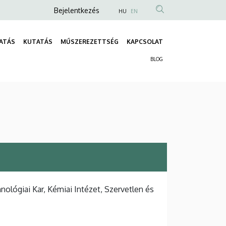
Anonim
Bejelentkezés
HU
EN
Felhasználói
fiók
ATÁS
KUTATÁS
MŰSZEREZETTSÉG
KAPCSOLAT
Fő
menüje
BLOG
navigáció
Másodlagos
navigáció
lógiai Kar, Kémiai Intézet, Szervetlen és