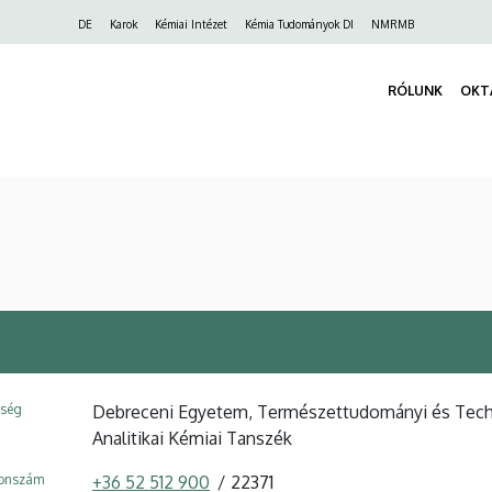
Felső
DE
Karok
Kémiai Intézet
Kémia Tudományok DI
NMRMB
navigáció
RÓLUNK
OKT
ység
Debreceni Egyetem, Természettudományi és Techno
Analitikai Kémiai Tanszék
fonszám
+36 52 512 900
22371