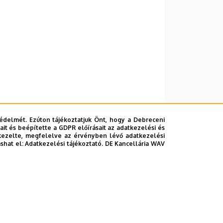
édelmét. Ezúton tájékoztatjuk Önt, hogy a Debreceni
it és beépítette a GDPR előírásait az adatkezelési és
kezelte, megfelelve az érvényben lévő adatkezelési
ashat el:
Adatkezelési tájékoztató.
DE Kancellária WAV