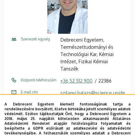
Szervezeti egység
Debreceni Egyetem,
Természettudományi és
Technológiai Kar, Kémiai
Intézet, Fizikai Kémiai
Tanszék
Központi telefonszám
+36 52 512 900
22386
E-mail cím
szilagyi.balazs@science.unide
b.hu
A Debreceni Egyetem kiemelt fontosságúnak tartja a
rendelkezésére bocsátott, illetve birtokába jutott személyes adatok
Cím
4032 Debrecen Nagyerdei
védelmét. Ezúton tájékoztatjuk Önt, hogy a Debreceni Egyetem a
körút 98
2018. május 25. napjától kötelezően alkalmazandó Általános
Adatvédelmi Rendelet alapján felülvizsgálta folyamatait és
beépítette a GDPR előírásait az adatkezelési és adatvédelmi
Épület
régi Ortopédiai Klinika
tevékenységébe. A felhasználók személyes adatait a Debreceni