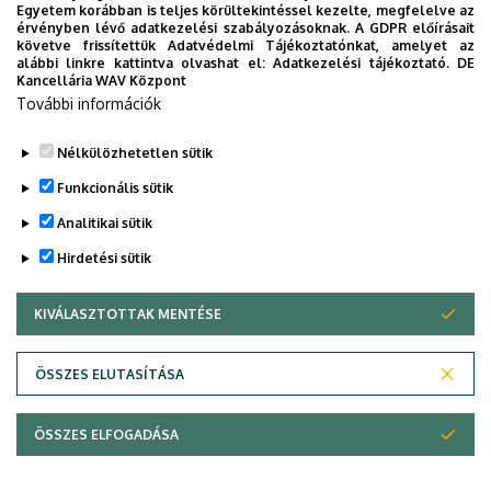
(átalakítás alatt)
Egyetem korábban is teljes körültekintéssel kezelte, megfelelve az
érvényben lévő adatkezelési szabályozásoknak. A GDPR előírásait
követve frissítettük Adatvédelmi Tájékoztatónkat, amelyet az
Emelet, ajtó
földszint, 4
alábbi linkre kattintva olvashat el:
Adatkezelési tájékoztató.
DE
Kancellária WAV Központ
Weboldal
Szervezeti weboldal
További információk
Tudóstér profil
Nélkülözhetetlen sütik
Funkcionális sütik
Analitikai sütik
Hirdetési sütik
KIVÁLASZTOTTAK MENTÉSE
WITHDRAW CONSENT
Adatvédelem
Adatvédelem
ÖSSZES ELUTASÍTÁSA
Technikai információk
ÖSSZES ELFOGADÁSA
Szerzői jog © 2026 Unideb