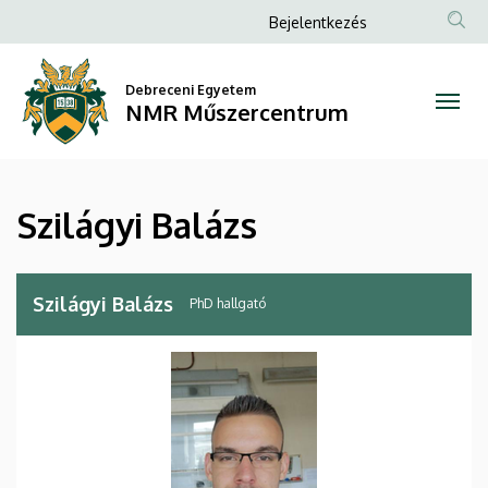
Szilágyi
Ugrás
Anonim
Bejelentkezés
a
Felhasználói
Balázs
tartalomra
fiók
Debreceni Egyetem
|
NMR Műszercentrum
menüje
NMR
Műszercentrum
Szilágyi Balázs
Szilágyi Balázs
PhD hallgató