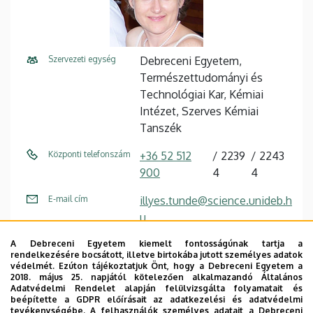
Szervezeti egység
Debreceni Egyetem,
Természettudományi és
Technológiai Kar, Kémiai
Intézet, Szerves Kémiai
Tanszék
Központi telefonszám
+36 52 512
2239
2243
900
4
4
E-mail cím
illyes.tunde@science.unideb.h
u
Cím
4032 Debrecen, Egyetem tér
A Debreceni Egyetem kiemelt fontosságúnak tartja a
rendelkezésére bocsátott, illetve birtokába jutott személyes adatok
1.
védelmét. Ezúton tájékoztatjuk Önt, hogy a Debreceni Egyetem a
2018. május 25. napjától kötelezően alkalmazandó Általános
Épület
Kémia épület
Adatvédelmi Rendelet alapján felülvizsgálta folyamatait és
beépítette a GDPR előírásait az adatkezelési és adatvédelmi
tevékenységébe. A felhasználók személyes adatait a Debreceni