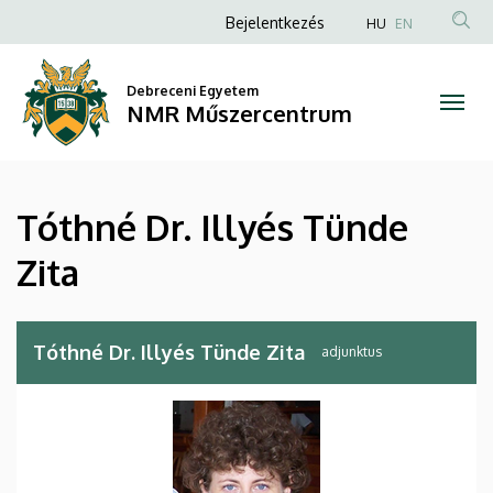
Tóthné
Ugrás
Anonim
Bejelentkezés
HU
EN
a
Felhasználói
Dr.
tartalomra
fiók
Debreceni Egyetem
Illyés
NMR Műszercentrum
menüje
Tünde
Zita
Tóthné Dr. Illyés Tünde
|
Zita
NMR
Műszercentrum
Tóthné Dr. Illyés Tünde Zita
adjunktus