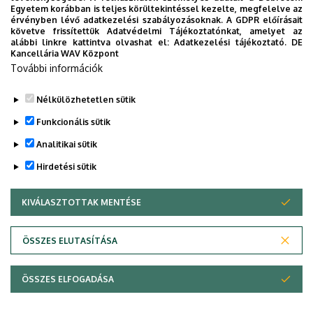
Emelet, ajtó
mélyföldszint, E-020, E-027
Egyetem korábban is teljes körültekintéssel kezelte, megfelelve az
(kutató laboratorium, oktatói
érvényben lévő adatkezelési szabályozásoknak. A GDPR előírásait
követve frissítettük Adatvédelmi Tájékoztatónkat, amelyet az
szoba)
alábbi linkre kattintva olvashat el:
Adatkezelési tájékoztató.
DE
Kancellária WAV Központ
Weboldal
Szervezeti weboldal
További információk
Tudóstér profil
Nélkülözhetetlen sütik
Funkcionális sütik
Analitikai sütik
Hirdetési sütik
KIVÁLASZTOTTAK MENTÉSE
WITHDRAW CONSENT
Adatvédelem
Adatvédelem
ÖSSZES ELUTASÍTÁSA
Technikai információk
ÖSSZES ELFOGADÁSA
Szerzői jog © 2026 Unideb