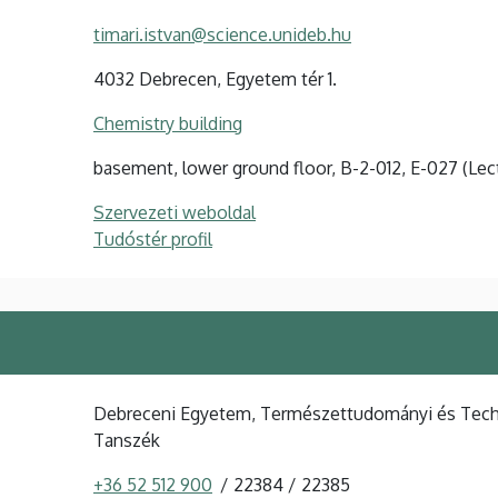
timari.istvan@science.unideb.hu
4032 Debrecen, Egyetem tér 1.
Chemistry building
basement, lower ground floor, B-2-012, E-027 (Lec
Szervezeti weboldal
Tudóstér profil
Debreceni Egyetem, Természettudományi és Technol
Tanszék
+36 52 512 900
22384
22385