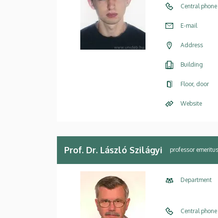
Central phone
E-mail
Address
Building
Floor, door
Website
Prof. Dr. László Szilágyi
professor emeritu
Department
Central phone