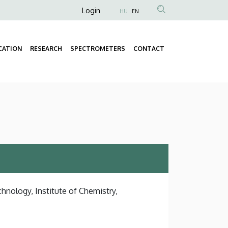
Anonim
Login
HU
EN
Felhasználói
fiók
CATION
RESEARCH
SPECTROMETERS
CONTACT
menüje
Fő
Másodlagos
navigáció
navigáció
hnology, Institute of Chemistry,