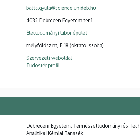
batta.gyula@science.unideb.hu
4032 Debrecen Egyetem tér 1
Élettudományi labor épület
mélyföldszint, E-18 (oktatói szoba)
Szervezeti weboldal
Tudóstér profil
Debreceni Egyetem, Természettudományi és Techno
Analitikai Kémiai Tanszék