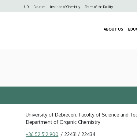
Felső
UD
Faculties
Institute of Chemistry
Teams of the Facility
navigáció
ABOUT US
EDU
University of Debrecen, Faculty of Science and Tec
Department of Organic Chemistry
+36 52 512 900
22431
22434