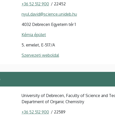
+36 52 512 900
22452
nyul.david@science.unideb.hu
4032 Debrecen Egyetem tér 1
Kémia épület
5. emelet, E-517/A
Szervezeti weboldal
s
University of Debrecen, Faculty of Science and Tec
Department of Organic Chemistry
+36 52 512 900
22589