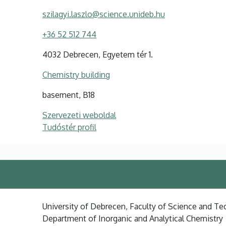
szilagyi.laszlo@science.unideb.hu
+36 52 512 744
4032 Debrecen, Egyetem tér 1.
Chemistry building
basement, B18
Szervezeti weboldal
Tudóstér profil
University of Debrecen, Faculty of Science and Tec
Department of Inorganic and Analytical Chemistry