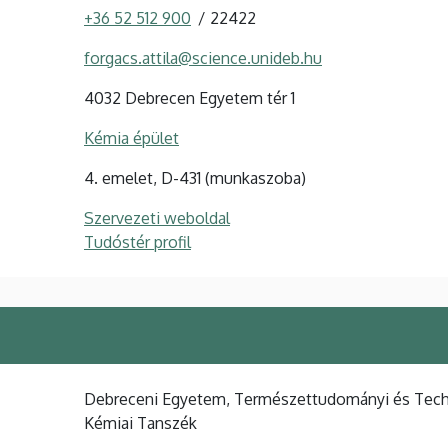
+36 52 512 900
22422
forgacs.attila@science.unideb.hu
4032 Debrecen Egyetem tér 1
Kémia épület
4. emelet, D-431 (munkaszoba)
Szervezeti weboldal
Tudóstér profil
Debreceni Egyetem, Természettudományi és Techno
Kémiai Tanszék