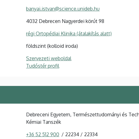
banyai.istvan@science.unideb.hu
4032 Debrecen Nagyerdei körút 98
régi Ortopédiai Klinika (átalakítás alatt)
földszint (kolloid iroda)
Szervezeti weboldal
Tudóstér profil
Debreceni Egyetem, Természettudományi és Techno
Kémiai Tanszék
+36 52 512 900
22234
22334