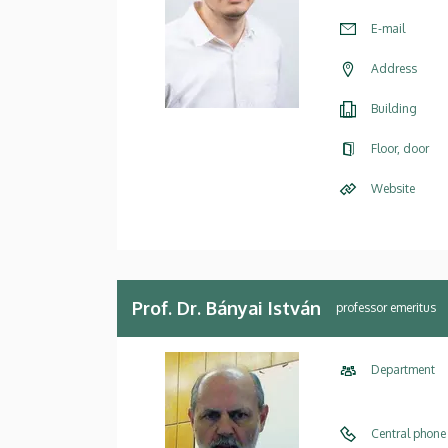
E-mail
Address
Building
Floor, door
Website
Prof. Dr. Bányai István
professor emeritus
Department
Central phone